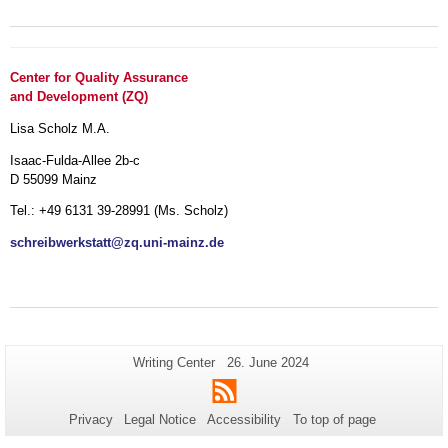
Center for Quality Assurance
and Development (ZQ)
Lisa Scholz M.A.
Isaac-Fulda-Allee 2b-c
D 55099 Mainz
Tel.: +49 6131 39-28991 (Ms. Scholz)
schreibwerkstatt@zq.uni-mainz.de
Additional
Page-
Last
Writing Center
26. June 2024
Name:
Update:
information
RSS
about
Privacy
Legal Notice
Accessibility
To top of page
this