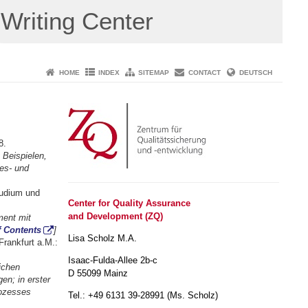
Writing Center
HOME
INDEX
SITEMAP
CONTACT
DEUTSCH
8.
Beispielen,
tes- und
tudium und
Center for Quality Assurance
and Development (ZQ)
ment mit
f Contents
]
Lisa Scholz M.A.
rankfurt a.M.:
Isaac-Fulda-Allee 2b-c
ichen
D 55099 Mainz
n; in erster
rozesses
Tel.: +49 6131 39-28991 (Ms. Scholz)