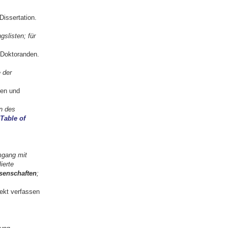
Dissertation.
slisten; für
d Doktoranden.
 der
ten und
n des
Table of
mgang mit
ierte
senschaften
;
ekt verfassen