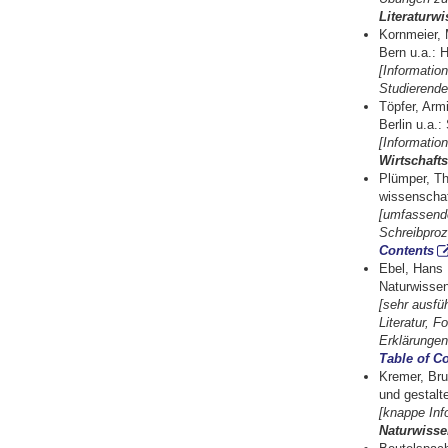
Literaturw
Kornmeier, 
Bern u.a.: 
[Informatio
Studierend
Töpfer, Arm
Berlin u.a.:
[Informatio
Wirtschaft
Plümper, Th
wissenschaf
[umfassende
Schreibproz
Contents
Ebel, Hans F
Naturwissen
[sehr ausfü
Literatur, F
Erklärunge
Table of C
Kremer, Bru
und gestalte
[knappe Inf
Naturwisse