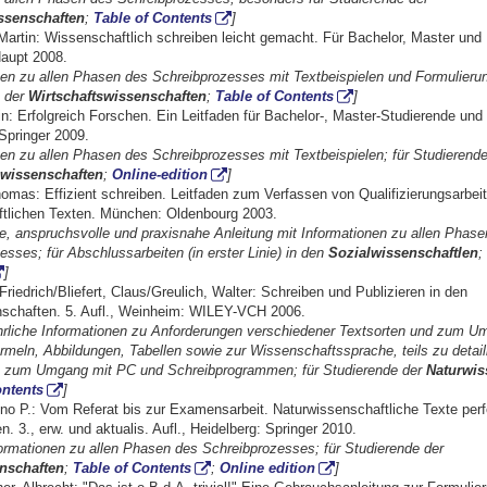
issenschaften
;
Table of Contents
]
Martin: Wissenschaftlich schreiben leicht gemacht. Für Bachelor, Master und 
Haupt 2008.
nen zu allen Phasen des Schreibprozesses mit Textbeispielen und Formulierung
e der
Wirtschaftswissenschaften
;
Table of Contents
]
in: Erfolgreich Forschen. Ein Leitfaden für Bachelor-, Master-Studierende un
 Springer 2009.
nen zu allen Phasen des Schreibprozesses mit Textbeispielen; für Studierende
swissenschaften
;
Online-edition
]
omas: Effizient schreiben. Leitfaden zum Verfassen von Qualifizierungsarbei
tlichen Texten. München: Oldenbourg 2003.
, anspruchsvolle und praxisnahe Anleitung mit Informationen zu allen Phase
esses; für Abschlussarbeiten (in erster Linie) in den
Sozialwissenschaftlen
;
]
riedrich/Bliefert, Claus/Greulich, Walter: Schreiben und Publizieren in den
schaften. 5. Aufl., Weinheim: WILEY-VCH 2006.
hrliche Informationen zu Anforderungen verschiedener Textsorten und zum U
ormeln, Abbildungen, Tabellen sowie zur Wissenschaftssprache, teils zu detaill
n zum Umgang mit PC und Schreibprogrammen; für Studierende der
Naturwis
ontents
]
no P.: Vom Referat bis zur Examensarbeit. Naturwissenschaftliche Texte perf
n. 3., erw. und aktualis. Aufl., Heidelberg: Springer 2010.
ormationen zu allen Phasen des Schreibprozesses; für Studierende der
nschaften
;
Table of Contents
;
Online edition
]