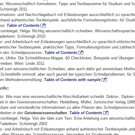
an: Wissenschaftlich formulieren: Tipps und Textbausteine für Studium und S
Schöningh 2011.
ormations- und Nachschlagebuch mit Erläuterungen ausschließlich zu sprachlic
hand authentischer Textbeispiele, ausführliche Formulierungslisten; für Studi
ase;
Table of Contents
]
rumbiegel, Helga: Richtig wissenschaftlich schreiben. Wissenschaftssprache
aderborn: Schöningh 2010.
ns- und Arbeitsbuch mit Erläuterungen ausschließlich zu sprachlich-stilistisc
entischer Textbeispiele, praktischen Tipps, Formulierungslisten und zahlrei
en des Schreibprozesses;
Table of Contents
]
, Ulrike: Die Schreibfitness-Mappe. 60 Checklisten, Beispiele und Übungen fü
chreiben. Wien: Linde 2011.
iell zum wissenschaftlichen Schreiben, aber auch dafür gut einsetzbare Met
 Schreibhilfe sinnvoll, aber auch gezielt bei typischen Schreibproblemen; für 
um Methodenvermittlung;
Table of Contents with sample
]
ific:
o: Wie man eine wissenschaftliche Abschlußarbeit schreibt. Doktor-, Diplom-
eit in den Geisteswissenschaften. Heidelberg: Müller, Juristischer Verlag 1988
esbare und verständliche Informationen zu allen Phasen des Schreibprozesses 
beiten in den
Geisteswissenschaften
;
Table of Contents
]
rumbiegel, Helga: Von der Idee zum Text. Eine Anleitung zum wissenschaftli
Paderborn: Schöningh 2002.
ns- und Arbeitsbuch mit Erläuterungen anhand authentischer Textbeispiele und
allen Phasen des Schreibprozesses; besonders für Studierende der