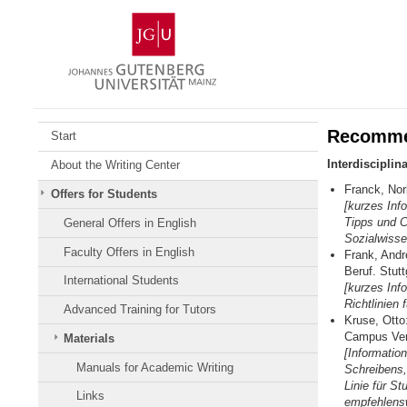
Skip
Johannes
to
Gutenberg
content
University
Mainz
Recomme
Start
Interdisciplina
About the Writing Center
Franck, Nor
Offers for Students
[kurzes Inf
Tipps und Ch
General Offers in English
Sozialwiss
Faculty Offers in English
Frank, Andr
Beruf. Stut
International Students
[kurzes Inf
Richtlinien
Advanced Training for Tutors
Kruse, Otto
Campus Ver
Materials
[Informatio
Manuals for Academic Writing
Schreibens,
Linie für S
Links
empfehlens