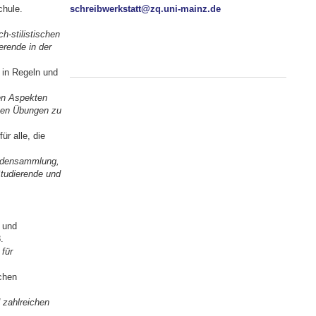
chule.
schreibwerkstatt@zq.uni-mainz.de
h-stilistischen
erende in der
 in Regeln und
hen Aspekten
chen Übungen zu
r alle, die
hodensammlung,
Studierende und
 und
.
für
chen
 zahlreichen