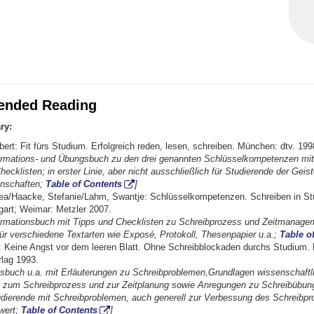
nded Reading
ry:
bert: Fit fürs Studium. Erfolgreich reden, lesen, schreiben. München: dtv. 199
ormations- und Übungsbuch zu den drei genannten Schlüsselkompetenzen mit 
ecklisten; in erster Linie, aber nicht ausschließlich für Studierende der Geis
enschaften;
Table of Contents
]
ea/Haacke, Stefanie/Lahm, Swantje: Schlüsselkompetenzen. Schreiben in S
tgart; Weimar: Metzler 2007.
ormationsbuch mit Tipps und Checklisten zu Schreibprozess und Zeitmanage
 für verschiedene Textarten wie Exposé, Protokoll, Thesenpapier u.a.;
Table o
: Keine Angst vor dem leeren Blatt. Ohne Schreibblockaden durchs Studium. F
lag 1993.
nsbuch u.a. mit Erläuterungen zu Schreibproblemen,Grundlagen wissenschaftl
 zum Schreibprozess und zur Zeitplanung sowie Anregungen zu Schreibübunge
tudierende mit Schreibproblemen, auch generell zur Verbessung des Schreibp
wert;
Table of Contents
]