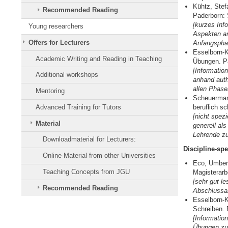
Kühtz, Stef
Recommended Reading
Paderborn: 
[kurzes Inf
Young researchers
Aspekten an
Offers for Lecturers
Anfangsph
Esselborn-K
Academic Writing and Reading in Teaching
Übungen. P
[Informatio
Additional workshops
anhand auth
allen Phas
Mentoring
Scheuermann
Advanced Training for Tutors
beruflich s
[nicht spez
Material
generell als
Lehrende z
Downloadmaterial for Lecturers:
Discipline-spec
Online-Material from other Universities
Eco, Umbert
Teaching Concepts from JGU
Magisterarb
[sehr gut l
Recommended Reading
Abschlussar
Esselborn-K
Schreiben. 
[Informatio
Übungen zu 