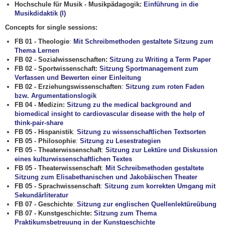
Hochschule für Musik - Musikpädagogik:
Einführung in die
Musikdidaktik (I)
Concepts for single sessions:
FB 01 - Theologie
:
Mit Schreibmethoden gestaltete Sitzung zum
Thema Lernen
FB 02 - Sozialwissenschaften:
Sitzung zu Writing a Term Paper
FB 02 - Sportwissenschaft:
Sitzung Sportmanagement zum
Verfassen und Bewerten einer Einleitung
FB 02 - Erziehungswissenschaften
:
Sitzung zum roten Faden
bzw. Argumentationslogik
FB 04 - Medizin:
Sitzung zu the medical background and
biomedical insight to cardiovascular disease with the help of
think-pair-share
FB 05 - Hispanistik
:
Sitzung zu wissenschaftlichen Textsorten
FB 05 - Philosophie
:
Sitzung zu Lesestrategien
FB 05 - Theaterwissenschaft
:
Sitzung zur Lektüre und Diskussion
eines kulturwissenschaftlichen Textes
FB 05 - Theaterwissenschaft
:
Mit Schreibmethoden gestaltete
Sitzung zum Elisabethanischen und Jakobäischen Theater
FB 05 - Sprachwissenschaft
:
Sitzung zum korrekten Umgang mit
Sekundärliteratur
FB 07 - Geschichte
:
Sitzung zur englischen Quellenlektüreübung
FB 07 - Kunstgeschichte:
Sitzung zum Thema
Praktikumsbetreuung in der Kunstgeschichte