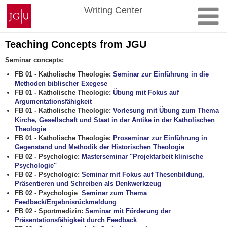
Skip
Johannes
Writing Center
to
Gutenberg
content
University
Mainz
Teaching Concepts from JGU
Seminar concepts:
FB 01 - Katholische Theologie:
Seminar zur Einführung in die
Methoden biblischer Exegese
FB 01 - Katholische Theologie:
Übung mit Fokus auf
Argumentationsfähigkeit
FB 01 - Katholische Theologie:
Vorlesung mit Übung zum Thema
Kirche, Gesellschaft und Staat in der Antike in der Katholischen
Theologie
FB 01 - Katholische Theologie:
Proseminar zur Einführung in
Gegenstand und Methodik der Historischen Theologie
FB 02 - Psychologie:
Masterseminar "Projektarbeit klinische
Psychologie"
FB 02 - Psychologie:
Seminar mit Fokus auf Thesenbildung,
Präsentieren und Schreiben als Denkwerkzeug
FB 02 - Psychologie
:
Seminar zum Thema
Feedback/Ergebnisrückmeldung
FB 02 - Sportmedizin:
Seminar mit Förderung der
Präsentationsfähigkeit durch Feedback